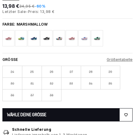
13,98 €
34,95 €
-60%
Letzter Sale-Preis: 13,98 €
FARBE:
MARSHMALLOW
GRÖSSE
Größentabelle
24
25
26
27
28
29
30
31
32
33
34
35
36
37
38
WÄHLE DEINE GRÖSSE
Schnelle Lieferung
Lieferung innerhalb von 1–3 Werktagen.