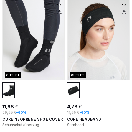
OUTLET
OUTLET
11,98 €
4,78 €
29,95 €
-60%
11,95 €
-60%
CORE NEOPRENE SHOE COVER
CORE HEADBAND
Schuhschutzüberzug
Stirnband