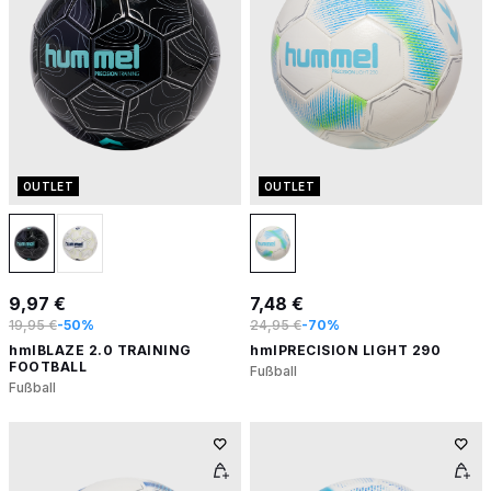
OUTLET
OUTLET
9,97 €
7,48 €
19,95 €
-50%
24,95 €
-70%
hmlBLAZE 2.0 TRAINING
hmlPRECISION LIGHT 290
FOOTBALL
Fußball
Fußball