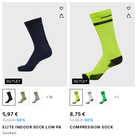
OUTLET
OUTLET
+18
+1
5,97 €
8,75 €
11,95 €
-50%
17,50 €
-50%
ELITE INDOOR SOCK LOW PA
COMPRESSION SOCK
Socken