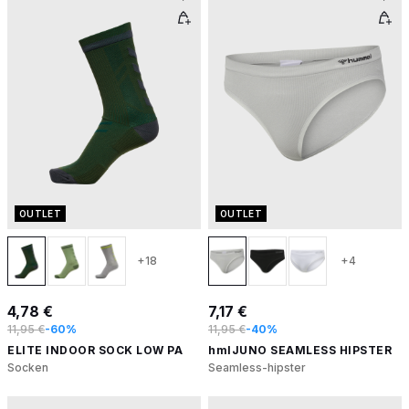
OUTLET
OUTLET
+18
+4
4,78 €
7,17 €
11,95 €
-60%
11,95 €
-40%
ELITE INDOOR SOCK LOW PA
hmlJUNO SEAMLESS HIPSTER
Socken
Seamless-hipster