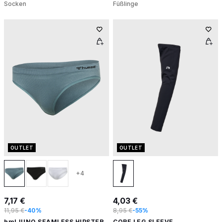
Socken
Füßlinge
OUTLET
OUTLET
+4
7,17 €
4,03 €
11,95 €
-40%
8,95 €
-55%
hmlJUNO SEAMLESS HIPSTER
CORE LEG SLEEVE