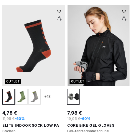
OUTLET
OUTLET
+18
4,78 €
7,98 €
11,95 €
-60%
19,95 €
-60%
ELITE INDOOR SOCK LOW PA
CORE BIKE GEL GLOVES
Socken
Gel-fahrradhandschuhe