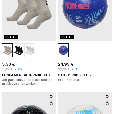
OUTLET
OUTLET
5,38 €
24,99 €
17,95 €
-70%
99,95 €
-75%
FUNDAMENTAL 3-PACK SOCK
STORM PRO 2.0 HB
3er pack stützende basic socken
Profi-handball
mit klassischen winkeln