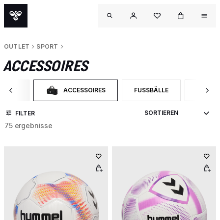
OUTLET
SPORT
ACCESSOIRES
SPORT
ACCESSOIRES
FUSSBÄLLE
SCHLA
TIEREN NACH CATEGORY: SPORT
AUSGEWÄHLT AKTUELL SORTIERT NACH CATEGORY: A
SORTIEREN NACH PRODUKTA
SORTIE
FILTER
75 ergebnisse
OUT