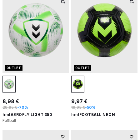
OUTLET
OUTLET
8,98 €
9,97 €
29,95 €
-70%
19,95 €
-50%
hmlAEROFLY LIGHT 350
hmlFOOTBALL NEON
Fußball