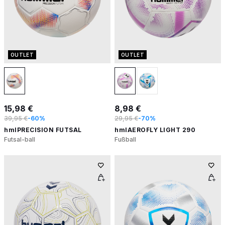
OUTLET
OUTLET
15,98 €
8,98 €
39,95 €
-60%
29,95 €
-70%
hmlPRECISION FUTSAL
hmlAEROFLY LIGHT 290
Futsal-ball
Fußball