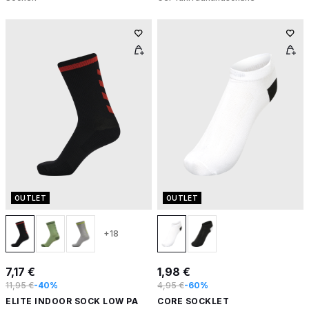
OUTLET
OUTLET
+18
7,17 €
1,98 €
11,95 €
-40%
4,95 €
-60%
ELITE INDOOR SOCK LOW PA
CORE SOCKLET