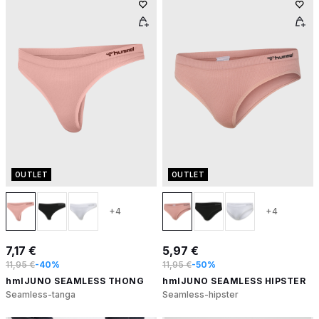
OUTLET
OUTLET
+4
+4
7,17 €
5,97 €
11,95 €
-40%
11,95 €
-50%
hmlJUNO SEAMLESS THONG
hmlJUNO SEAMLESS HIPSTER
Seamless-tanga
Seamless-hipster