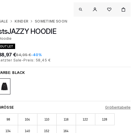
SALE
KINDER
SOMETIME SOON
stsJAZZY HOODIE
Hoodie
OUTLET
38,97 €
64,95 €
-40%
Letzter Sale-Preis: 58,45 €
FARBE:
BLACK
GRÖSSE
Größentabelle
98
104
110
116
122
128
134
140
152
164