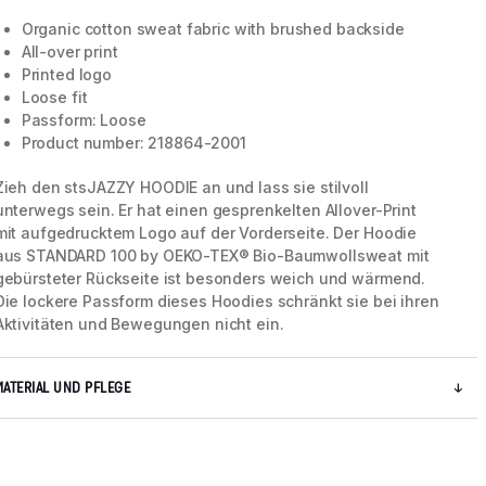
Organic cotton sweat fabric with brushed backside
All-over print
Printed logo
Loose fit
Passform: Loose
Product number: 218864-2001
Zieh den stsJAZZY HOODIE an und lass sie stilvoll
unterwegs sein. Er hat einen gesprenkelten Allover-Print
mit aufgedrucktem Logo auf der Vorderseite. Der Hoodie
aus STANDARD 100 by OEKO-TEX® Bio-Baumwollsweat mit
gebürsteter Rückseite ist besonders weich und wärmend.
Die lockere Passform dieses Hoodies schränkt sie bei ihren
Aktivitäten und Bewegungen nicht ein.
MATERIAL UND PFLEGE