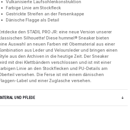
Vulkanisierte Laufsohlenkonstruktion
Farbige Linie am Stockfleck
Gestrickte Streifen an der Fersenkappe
Dänische Flagge als Detail
Entdecke den STADIL PRO JR: eine neue Version unserer
klassischen Silhouette! Diese hummel® Sneaker bieten
eine Auswahl an neuen Farben mit Obermaterial aus einer
Kombination aus Leder und Veloursleder und bringen einen
Style aus den Archiven in die heutige Zeit. Der Sneaker
wird mit drei Klettbändern verschlossen und ist mit einer
farbigen Linie an den Stockflecken und PU-Details am
Oberteil versehen. Die Ferse ist mit einem dänischen
Flaggen-Label und einer Zuglasche versehen.
5 / 7
MATERIAL UND PFLEGE