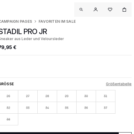
CAMPAIGN PAGES
FAVORITEN IM SALE
STADIL PRO JR
Sneaker aus Leder und Veloursleder
79,95 €
GRÖSSE
Größentabelle
26
27
28
29
30
31
32
33
34
35
36
37
38