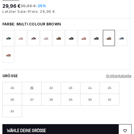
29,96 €
39,95 €
-25%
Letzter Sale-Preis: 29,96 €
FARBE:
MULTI COLOUR BROWN
GRÖSSE
Größentabelle
20
21
22
23
24
25
26
27
28
29
30
31
32
WÄHLE DEINE GRÖSSE