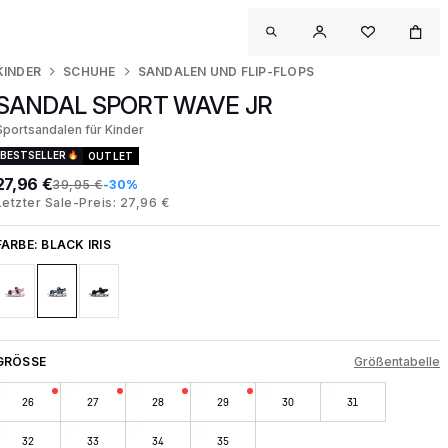
KINDER
SCHUHE
SANDALEN UND FLIP-FLOPS
SANDAL SPORT WAVE JR
Sportsandalen für Kinder
BESTSELLER
OUTLET
27,96 €
39,95 €
-30%
Letzter Sale-Preis: 27,96 €
FARBE:
BLACK IRIS
GRÖSSE
Größentabelle
26
27
28
29
30
31
32
33
34
35