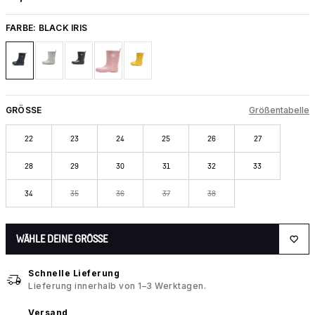
FARBE:
BLACK IRIS
GRÖSSE
Größentabelle
22
23
24
25
26
27
28
29
30
31
32
33
34
35
36
37
38
WÄHLE DEINE GRÖSSE
Schnelle Lieferung
Lieferung innerhalb von 1–3 Werktagen.
Versand