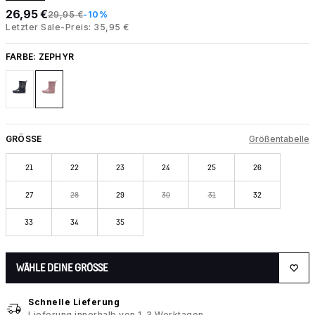
26,95 €
29,95 €
-10%
Letzter Sale-Preis: 35,95 €
FARBE:
ZEPHYR
GRÖSSE
Größentabelle
21
22
23
24
25
26
27
28
29
30
31
32
33
34
35
WÄHLE DEINE GRÖSSE
Schnelle Lieferung
Lieferung innerhalb von 1–3 Werktagen.