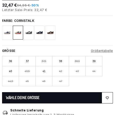
32,47 €
64,95 €
-50%
Letzter Sale-Preis: 32,47 €
FARBE:
CORNSTALK
GRÖSSE
Größentabelle
36
37
37,5
38
38,5
39
40
40,5
41
42
43
44
44,5
45
46
47
WÄHLE DEINE GRÖSSE
Schnelle Lieferung
Lieferung innerhalb von 1–3 Werktagen.