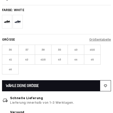
FARBE:
WHITE
GRÖSSE
Größentabelle
36
37
38
39
40
40,5
41
42
42,5
43
44
45
46
WÄHLE DEINE GRÖSSE
Schnelle Lieferung
Lieferung innerhalb von 1–3 Werktagen.
Versand