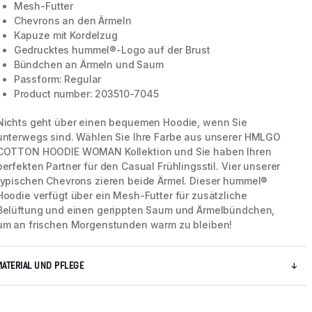
Mesh-Futter
Chevrons an den Ärmeln
Kapuze mit Kordelzug
Gedrucktes hummel®-Logo auf der Brust
Bündchen an Ärmeln und Saum
Passform: Regular
Product number: 203510-7045
Nichts geht über einen bequemen Hoodie, wenn Sie
unterwegs sind. Wählen Sie Ihre Farbe aus unserer HMLGO
COTTON HOODIE WOMAN Kollektion und Sie haben Ihren
perfekten Partner für den Casual Frühlingsstil. Vier unserer
typischen Chevrons zieren beide Ärmel. Dieser hummel®
Hoodie verfügt über ein Mesh-Futter für zusätzliche
Belüftung und einen gerippten Saum und Ärmelbündchen,
5 / 8
um an frischen Morgenstunden warm zu bleiben!
MATERIAL UND PFLEGE