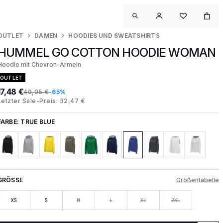
OUTLET
DAMEN
HOODIES UND SWEATSHIRTS
HUMMEL GO COTTON HOODIE WOMAN
Hoodie mit Chevron-Ärmeln
OUTLET
17,48 €
49,95 €
-65%
Letzter Sale-Preis: 32,47 €
FARBE:
TRUE BLUE
GRÖSSE
Größentabelle
XS
S
M
L
XL
2XL