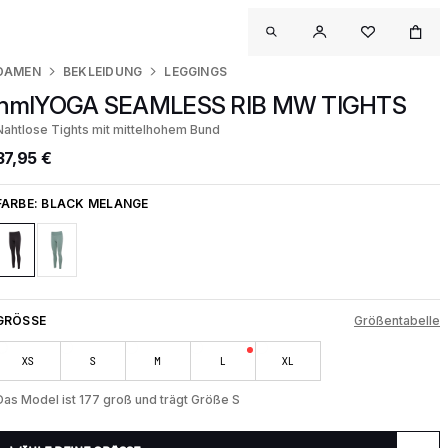
DAMEN
BEKLEIDUNG
LEGGINGS
hmlYOGA SEAMLESS RIB MW TIGHTS
Nahtlose Tights mit mittelhohem Bund
37,95 €
FARBE:
BLACK MELANGE
GRÖSSE
Größentabelle
XS
S
M
L
XL
Das Model ist 177 groß und trägt Größe S