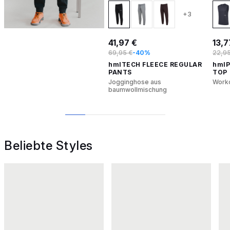
+3
41,97 €
13,7
69,95 €
-40%
22,95
hmlTECH FLEECE REGULAR
hml
PANTS
TOP
Jogginghose aus
Worko
baumwollmischung
1
2
3
4
5
Beliebte Styles