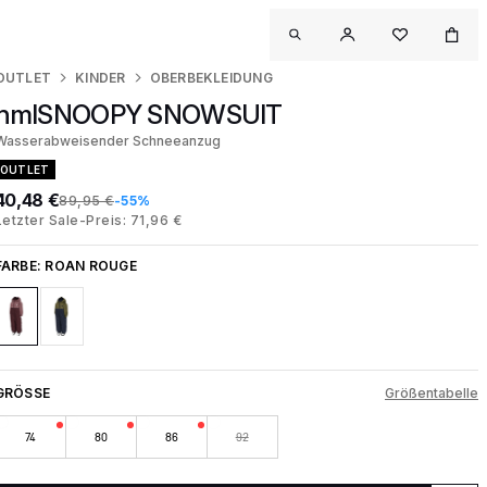
OUTLET
KINDER
OBERBEKLEIDUNG
hmlSNOOPY SNOWSUIT
Wasserabweisender Schneeanzug
OUTLET
40,48 €
89,95 €
-55%
Letzter Sale-Preis: 71,96 €
FARBE:
ROAN ROUGE
GRÖSSE
Größentabelle
74
80
86
92