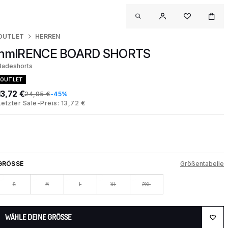
OUTLET
HERREN
hmlRENCE BOARD SHORTS
Badeshorts
OUTLET
13,72 €
24,95 €
-45%
Letzter Sale-Preis: 13,72 €
GRÖSSE
Größentabelle
S
M
L
XL
2XL
WÄHLE DEINE GRÖSSE