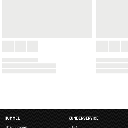
HUMMEL
KUNDENSERVICE
Über hummel
F.A.Q