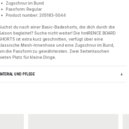
Zugschnur im Bund
Passform: Regular
Product number: 205183-5044
5 / 5
Suchst du nach einer Basic-Badeshorts, die dich durch die
Saison begleitet? Suche nicht weiter! Die hmlRENCE BOARD
SHORTS ist extra kurz geschnitten, verfügt über eine
klassische Mesh-Innenhose und eine Zugschnur im Bund,
um die Passform zu gewährleisten. Zwei Seitentaschen
bieten Platz für kleine Dinge.
MATERIAL UND PFLEGE