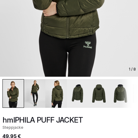
1
/ 8
hmlPHILA PUFF JACKET
Steppjacke
49,95 €