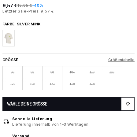
9,57 €
15,95 €
-40%
Letzter Sale-Preis: 9,57 €
FARBE:
SILVER MINK
GRÖSSE
Größentabelle
86
92
98
104
110
116
122
128
134
140
146
WÄHLE DEINE GRÖSSE
Schnelle Lieferung
Lieferung innerhalb von 1–3 Werktagen.
Versand