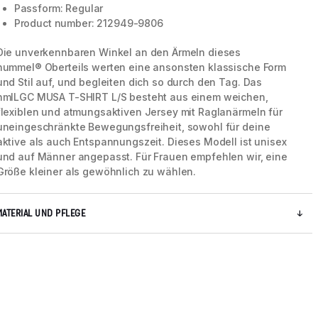
Passform: Regular
Product number: 212949-9806
Die unverkennbaren Winkel an den Ärmeln dieses
hummel® Oberteils werten eine ansonsten klassische Form
und Stil auf, und begleiten dich so durch den Tag. Das
hmlLGC MUSA T-SHIRT L/S besteht aus einem weichen,
flexiblen und atmungsaktiven Jersey mit Raglanärmeln für
uneingeschränkte Bewegungsfreiheit, sowohl für deine
aktive als auch Entspannungszeit. Dieses Modell ist unisex
und auf Männer angepasst. Für Frauen empfehlen wir, eine
Größe kleiner als gewöhnlich zu wählen.
MATERIAL UND PFLEGE
5 / 10