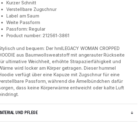
Kurzer Schnitt
Verstellbare Zugschnur
Label am Saum
Weite Passform
Passform: Regular
Product number: 212561-3861
Stylisch und bequem: Der hmlLEGACY WOMAN CROPPED
HOODIE aus Baumwollsweatstoff mit angerauter Rückseite
für ultimative Weichheit, erhöhte Strapazierfähigkeit und
Wärme wird locker am Körper getragen. Dieser hummel
Hoodie verfügt über eine Kapuze mit Zugschnur für eine
verstellbare Passform, während die Ärmelbündchen dafür
sorgen, dass keine Körperwärme entweicht oder kalte Luft
eindringt.
MATERIAL UND PFLEGE