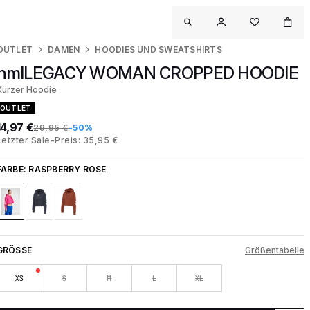
OUTLET
DAMEN
HOODIES UND SWEATSHIRTS
hmlLEGACY WOMAN CROPPED HOODIE
Kurzer Hoodie
OUTLET
14,97 €
29,95 €
-50%
Letzter Sale-Preis: 35,95 €
FARBE:
RASPBERRY ROSE
GRÖSSE
Größentabelle
XS
S
M
L
XL