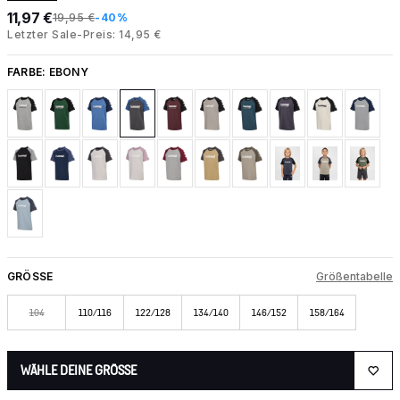
11,97 €
19,95 €
-40%
Letzter Sale-Preis: 14,95 €
FARBE:
EBONY
GRÖSSE
Größentabelle
104
110/116
122/128
134/140
146/152
158/164
WÄHLE DEINE GRÖSSE