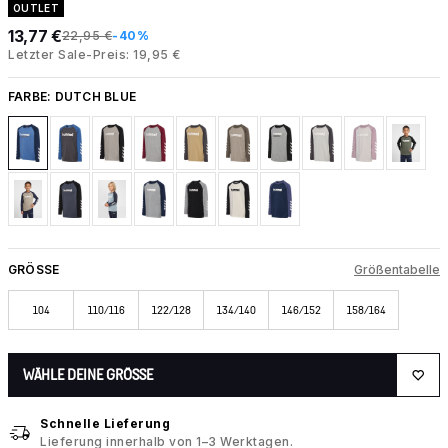
OUTLET
13,77 €
22,95 €
-40%
Letzter Sale-Preis: 19,95 €
FARBE:
DUTCH BLUE
GRÖSSE
Größentabelle
104
110/116
122/128
134/140
146/152
158/164
WÄHLE DEINE GRÖSSE
Schnelle Lieferung
Lieferung innerhalb von 1–3 Werktagen.