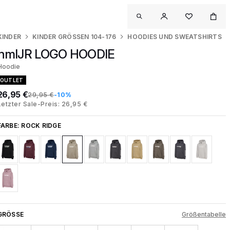
KINDER
KINDER GRÖSSEN 104-176
HOODIES UND SWEATSHIRTS
hmlJR LOGO HOODIE
Hoodie
OUTLET
26,95 €
29,95 €
-10%
Letzter Sale-Preis: 26,95 €
FARBE:
ROCK RIDGE
GRÖSSE
Größentabelle