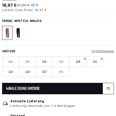
18,97 €
37,95 €
-50%
Letzter Sale-Preis: 18,97 €
FARBE:
WISTFUL MAUVE
GRÖSSE
Größentabelle
104
110
116
122
128
134
140
146
152
164
WÄHLE DEINE GRÖSSE
Schnelle Lieferung
Lieferung innerhalb von 1–3 Werktagen.
Versand