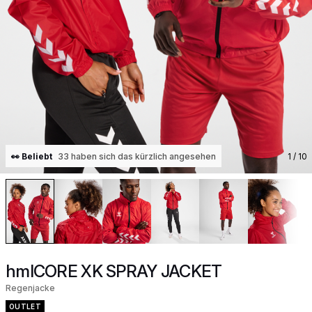
👀 Beliebt
33 haben sich das kürzlich angesehen
1
/ 10
hmlCORE XK SPRAY JACKET
Regenjacke
OUTLET