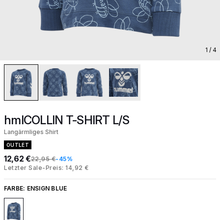
1
/ 4
hmlCOLLIN T-SHIRT L/S
Langärmliges Shirt
OUTLET
12,62 €
22,95 €
-45%
Letzter Sale-Preis: 14,92 €
FARBE:
ENSIGN BLUE