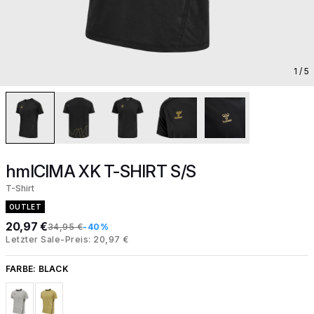
1
/ 5
hmlCIMA XK T-SHIRT S/S
T-Shirt
OUTLET
20,97 €
34,95 €
-40%
Letzter Sale-Preis: 20,97 €
FARBE:
BLACK