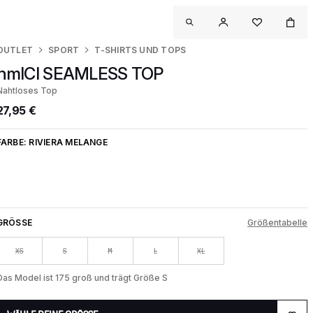
OUTLET
SPORT
T-SHIRTS UND TOPS
hmlCI SEAMLESS TOP
Nahtloses Top
27,95 €
FARBE:
RIVIERA MELANGE
GRÖSSE
Größentabelle
XS
S
M
L
XL
Das Model ist 175 groß und trägt Größe S