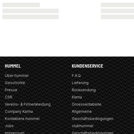
HUMMEL
KUNDENSERVICE
Über hummel
F.A.Q
Geschichte
Lieferung
Presse
Rücksendung
CSR
Klarna
Vereins- & Firmenkleidung
Groessentabelle
Company Karma
Allgemeine
Kontaktiere hummel
Geschäftsbedingungen
Jobs
clubhummel
Impressum
Geschäftsbedingungen