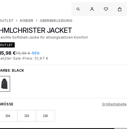
OUTLET
KINDER
OBERBEKLEIDUNG
HMLCHRISTER JACKET
Leichte Softshell-Jacke für atmungsaktiven Komfort
OUTLET
35,98 €
79,95 €
-55%
Letzter Sale-Preis: 51,97 €
FARBE:
BLACK
GRÖSSE
Größentabelle
104
110
116