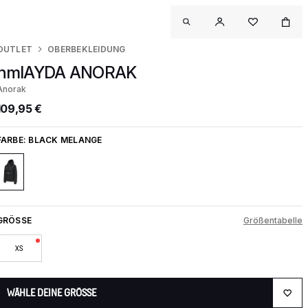
OUTLET
OBERBEKLEIDUNG
hmlAYDA ANORAK
Anorak
109,95 €
FARBE:
BLACK MELANGE
GRÖSSE
Größentabelle
XS
WÄHLE DEINE GRÖSSE