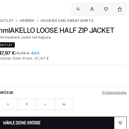
OUTLET
HERREN
HOODIES UND SWEATSHIRTS
hmlAKELLO LOOSE HALF ZIP JACKET
Verstaubare Jacke mit Kapuze
OUTLET
47,97 €
79,95 €
-40%
Letzter Sale-Preis: 47,97 €
GRÖSSE
Größentabelle
S
M
L
XL
WÄHLE DEINE GRÖSSE