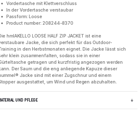
Vordertasche mit Klettverschluss
In der Vordertasche verstaubar
Passform: Loose
Product number: 208244-8370
Die hmlAKELLO LOOSE HALF ZIP JACKET ist eine
verstaubare Jacke, die sich perfekt für das Outdoor-
Training in den Herbstmonaten eignet. Die Jacke lässt sich
sehr klein zusammenfalten, sodass sie in einer
Gürteltasche getragen und kurzfristig angezogen werden
kann. Der Saum und die eng anliegende Kapuze dieser
hummel® Jacke sind mit einer Zugschnur und einem
Stopper ausgestattet, um Wind und Regen abzuhalten.
MATERIAL UND PFLEGE
5 / 8