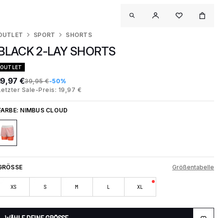
OUTLET
SPORT
SHORTS
BLACK 2-LAY SHORTS
OUTLET
19,97 €
39,95 €
-50%
Letzter Sale-Preis: 19,97 €
FARBE:
NIMBUS CLOUD
GRÖSSE
Größentabelle
XS
S
M
L
XL