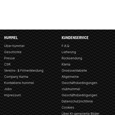
HUMMEL
KUNDENSERVICE
Über hummel
F.A.Q
Geschichte
Lieferung
Presse
Rücksendung
CSR
Klarna
Vereins- & Firmenkleidung
Groessentabelle
Company Karma
Allgemeine
Kontaktiere hummel
Geschäftsbedingungen
Jobs
clubhummel
Impressum
Geschäftsbedingungen
Datenschutzrichtlinie
Cookies
Über KI-generierte Bilder