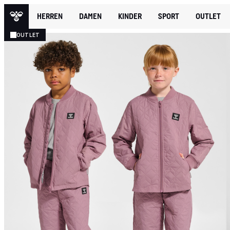
HERREN
DAMEN
KINDER
SPORT
OUTLET
OUTLET