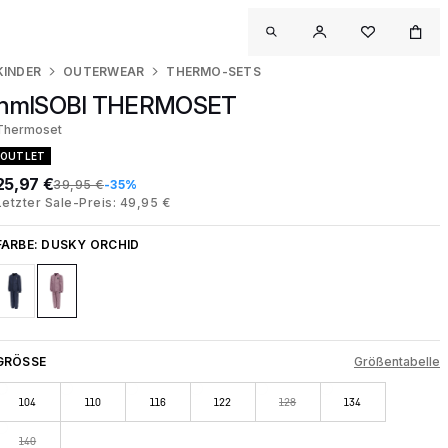
KINDER
OUTERWEAR
THERMO-SETS
hmlSOBI THERMOSET
Thermoset
OUTLET
25,97 €
39,95 €
-35%
Letzter Sale-Preis: 49,95 €
FARBE:
DUSKY ORCHID
GRÖSSE
Größentabelle
104
110
116
122
128
134
140