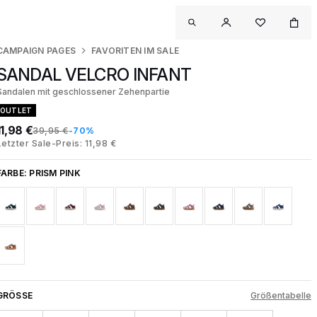
CAMPAIGN PAGES
FAVORITEN IM SALE
SANDAL VELCRO INFANT
Sandalen mit geschlossener Zehenpartie
OUTLET
11,98 €
39,95 €
-70%
Letzter Sale-Preis: 11,98 €
FARBE:
PRISM PINK
GRÖSSE
Größentabelle