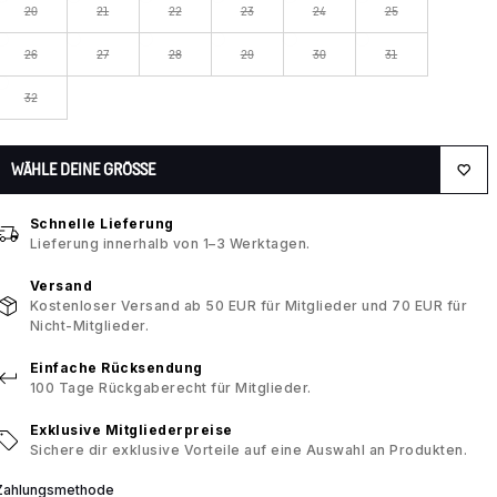
20
21
22
23
24
25
26
27
28
29
30
31
32
WÄHLE DEINE GRÖSSE
Schnelle Lieferung
Lieferung innerhalb von 1–3 Werktagen.
Versand
Kostenloser Versand ab 50 EUR für Mitglieder und 70 EUR für
Nicht-Mitglieder.
Einfache Rücksendung
100 Tage Rückgaberecht für Mitglieder.
Exklusive Mitgliederpreise
Sichere dir exklusive Vorteile auf eine Auswahl an Produkten.
Zahlungsmethode