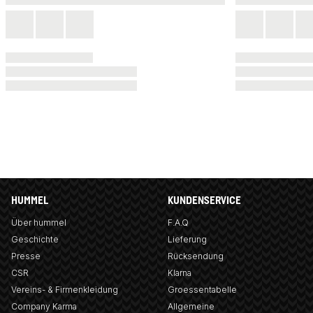
HUMMEL
KUNDENSERVICE
Über hummel
F.A.Q
Geschichte
Lieferung
Presse
Rücksendung
CSR
Klarna
Vereins- & Firmenkleidung
Groessentabelle
Company Karma
Allgemeine