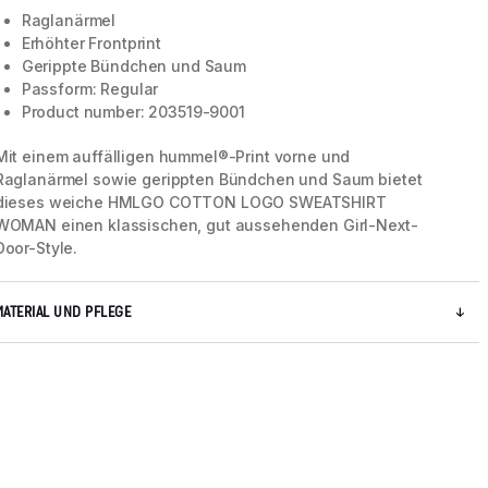
Raglanärmel
Erhöhter Frontprint
Gerippte Bündchen und Saum
Passform: Regular
Product number: 203519-9001
Mit einem auffälligen hummel®-Print vorne und
Raglanärmel sowie gerippten Bündchen und Saum bietet
dieses weiche HMLGO COTTON LOGO SWEATSHIRT
WOMAN einen klassischen, gut aussehenden Girl-Next-
Door-Style.
MATERIAL UND PFLEGE
5 / 6