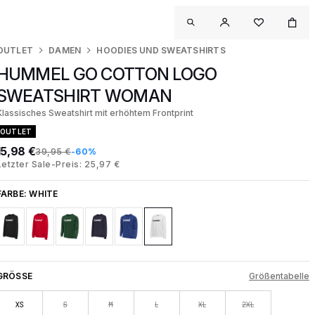
OUTLET
DAMEN
HOODIES UND SWEATSHIRTS
HUMMEL GO COTTON LOGO
SWEATSHIRT WOMAN
Klassisches Sweatshirt mit erhöhtem Frontprint
OUTLET
15,98 €
39,95 €
-60%
Letzter Sale-Preis: 25,97 €
FARBE:
WHITE
GRÖSSE
Größentabelle
XS
S
M
L
XL
2XL