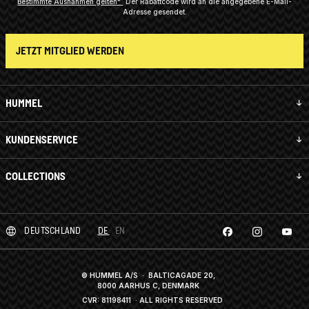
Bestimmte Ausnahmen gelten*
Der Rabattcode wird an die angegebene E-Mail-
Adresse gesendet.
JETZT MITGLIED WERDEN
HUMMEL
KUNDENSERVICE
COLLECTIONS
DEUTSCHLAND
DE
EN
© HUMMEL A/S · BALTICAGADE 20,
8000 AARHUS C, DENMARK
CVR: 81198411
· ALL RIGHTS RESERVED