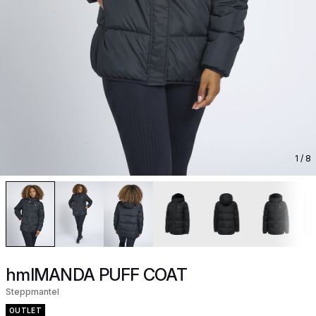
1
/ 8
hmlMANDA PUFF COAT
Steppmantel
OUTLET