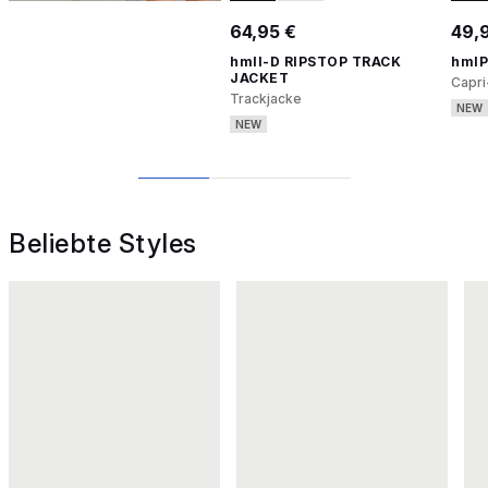
64,95 €
49,
hmlI-D RIPSTOP TRACK
hmlP
JACKET
Capri
Trackjacke
NEW
NEW
1
2
3
Beliebte Styles