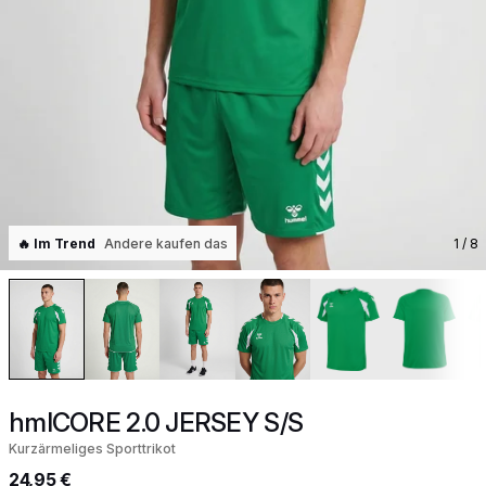
🔥 Im Trend
Andere kaufen das
1
/ 8
hmlCORE 2.0 JERSEY S/S
Kurzärmeliges Sporttrikot
24,95 €