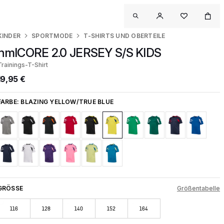
KINDER
SPORTMODE
T-SHIRTS UND OBERTEILE
hmlCORE 2.0 JERSEY S/S KIDS
Trainings-T-Shirt
19,95 €
FARBE:
BLAZING YELLOW/TRUE BLUE
GRÖSSE
Größentabelle
116
128
140
152
164