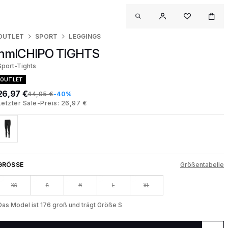
OUTLET
SPORT
LEGGINGS
hmlCHIPO TIGHTS
Sport-Tights
OUTLET
26,97 €
44,95 €
-40%
Letzter Sale-Preis: 26,97 €
GRÖSSE
Größentabelle
XS
S
M
L
XL
Das Model ist 176 groß und trägt Größe S