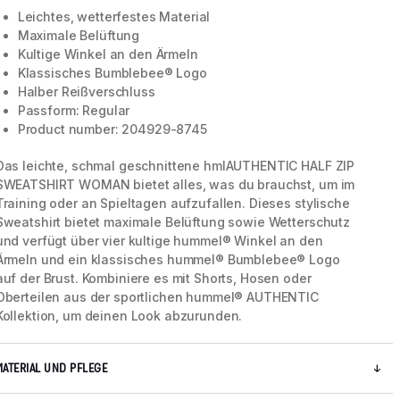
Leichtes, wetterfestes Material
Maximale Belüftung
Kultige Winkel an den Ärmeln
Klassisches Bumblebee® Logo
Halber Reißverschluss
Passform: Regular
Product number: 204929-8745
Das leichte, schmal geschnittene hmlAUTHENTIC HALF ZIP
SWEATSHIRT WOMAN bietet alles, was du brauchst, um im
Training oder an Spieltagen aufzufallen. Dieses stylische
Sweatshirt bietet maximale Belüftung sowie Wetterschutz
und verfügt über vier kultige hummel® Winkel an den
Ärmeln und ein klassisches hummel® Bumblebee® Logo
auf der Brust. Kombiniere es mit Shorts, Hosen oder
5 / 6
Oberteilen aus der sportlichen hummel® AUTHENTIC
Kollektion, um deinen Look abzurunden.
MATERIAL UND PFLEGE