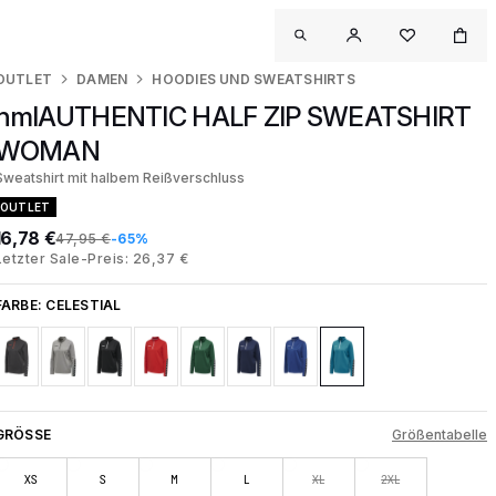
OUTLET
DAMEN
HOODIES UND SWEATSHIRTS
hmlAUTHENTIC HALF ZIP SWEATSHIRT
WOMAN
Sweatshirt mit halbem Reißverschluss
OUTLET
16,78 €
47,95 €
-65%
Letzter Sale-Preis: 26,37 €
FARBE:
CELESTIAL
GRÖSSE
Größentabelle
XS
S
M
L
XL
2XL