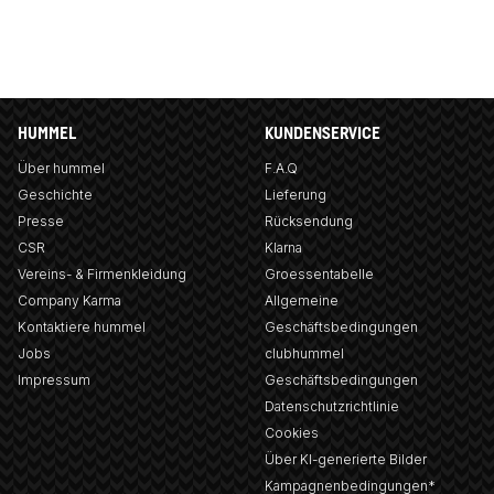
HUMMEL
KUNDENSERVICE
Über hummel
F.A.Q
Geschichte
Lieferung
Presse
Rücksendung
CSR
Klarna
Vereins- & Firmenkleidung
Groessentabelle
Company Karma
Allgemeine
Kontaktiere hummel
Geschäftsbedingungen
Jobs
clubhummel
Impressum
Geschäftsbedingungen
Datenschutzrichtlinie
Cookies
Über KI-generierte Bilder
Kampagnenbedingungen*