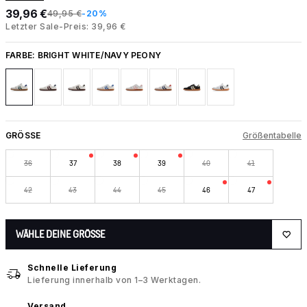
39,96 €
49,95 €
-20%
Letzter Sale-Preis: 39,96 €
FARBE:
BRIGHT WHITE/NAVY PEONY
GRÖSSE
Größentabelle
36
37
38
39
40
41
42
43
44
45
46
47
WÄHLE DEINE GRÖSSE
Schnelle Lieferung
Lieferung innerhalb von 1–3 Werktagen.
Versand