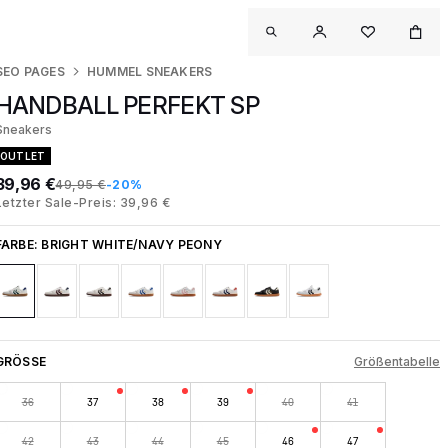
SEO PAGES
HUMMEL SNEAKERS
HANDBALL PERFEKT SP
Sneakers
OUTLET
39,96 €
49,95 €
-20%
Letzter Sale-Preis: 39,96 €
FARBE:
BRIGHT WHITE/NAVY PEONY
GRÖSSE
Größentabelle
36
37
38
39
40
41
42
43
44
45
46
47