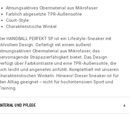
Atmungsaktives Obermaterial aus Mikrofaser
Farblich abgesetzte TPR-Außensohle
Court-Style
Charakteristische Winkel
Der HANDBALL PERFEKT SP ist ein Lifestyle-Sneaker mit
stilvollem Design. Gefertigt mit einem äußerst
atmungsaktiven Obermaterial aus Mikrofaser, das
hervorragende Strapazierfähigkeit bietet. Das Design
verfügt über Farbkontraste und eine TPR-Außensohle, die
sich leicht und angenehm anfühlt. Komplettiert mit unseren
charakteristischen Winkeln. Hinweis! Dieser Sneaker ist für
den Alltag geeignet – nicht für hochintensiven Sport und
Training.
5 / 9
MATERIAL UND PFLEGE