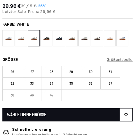
29,96 €
39,95 €
-25%
Letzter Sale-Preis: 29,96 €
FARBE:
WHITE
GRÖSSE
Größentabelle
26
27
28
29
30
31
32
33
34
35
36
37
38
39
40
WÄHLE DEINE GRÖSSE
Schnelle Lieferung
Lieferung innerhalb von 1–3 Werktagen.