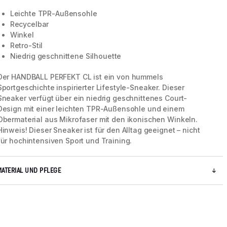
Leichte TPR-Außensohle
Recycelbar
Winkel
Retro-Stil
Niedrig geschnittene Silhouette
Der HANDBALL PERFEKT CL ist ein von hummels
Sportgeschichte inspirierter Lifestyle-Sneaker. Dieser
Sneaker verfügt über ein niedrig geschnittenes Court-
Design mit einer leichten TPR-Außensohle und einem
Obermaterial aus Mikrofaser mit den ikonischen Winkeln.
Hinweis! Dieser Sneaker ist für den Alltag geeignet – nicht
für hochintensiven Sport und Training.
5 / 8
MATERIAL UND PFLEGE