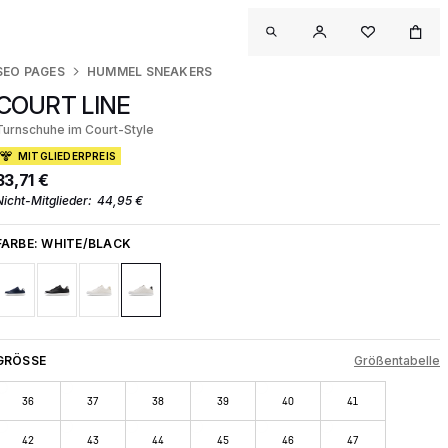
SEO PAGES
HUMMEL SNEAKERS
COURT LINE
Turnschuhe im Court-Style
MITGLIEDERPREIS
33,71 €
Nicht-Mitglieder:
44,95 €
FARBE:
WHITE/BLACK
GRÖSSE
Größentabelle
36
37
38
39
40
41
42
43
44
45
46
47