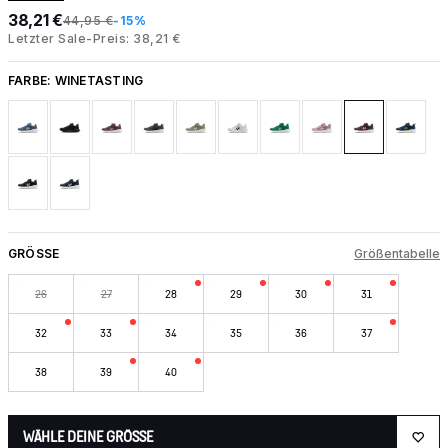
38,21 €
44,95 €
-15%
Letzter Sale-Preis: 38,21 €
FARBE:
WINETASTING
GRÖSSE
Größentabelle
26
27
28
29
30
31
32
33
34
35
36
37
38
39
40
WÄHLE DEINE GRÖSSE